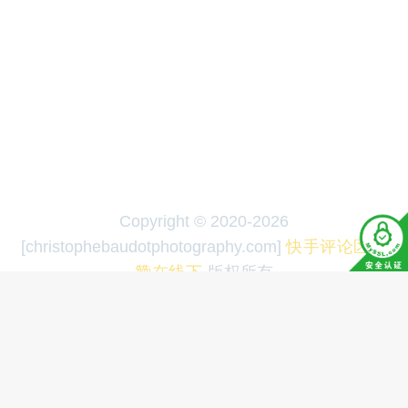
Copyright © 2020-2026
[christophebaudotphotography.com]
快手评论区点
赞在线下
·版权所有
快手评论区点赞在线下单,抖音在线下单自助平台 - 拼多多买
刀助力
加关注就成为粉丝了吗
快手播放量低价平台,
qq
|
|
空间刷赞平台全网
快手播放量点赞评论自
快手播
|
|
放量软件,qq
皮皮虾粉丝购买 -
快手播放量下单,
|
|