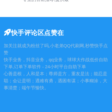
快手评论区点赞在
加关注就成为粉丝了吗,小老弟QQ代刷网,秒赞快手点
赞
快手业务，抖音业务，qq业务，球球大作战低价自助
下单,订单下单软件 - 24小时平台自助下单
心善是根，人和是本；尊师是方，重友是法；能忍是
聪；会让是明；遇难有勇，遇困有谋；小事糊涂，大
事清楚；端午节愉快。