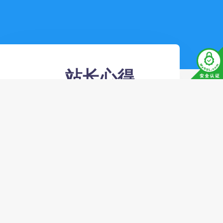
站长心得
时间证明一切，我们始
终相信有售后才有未
来！
皮皮虾粉丝购买,是全网专业提供国
内网红速方案,帮您走出网红的第一
步,我们提供最专业的售前指导,提供
最优质的售后服务,给您一个放心的
代刷平台!