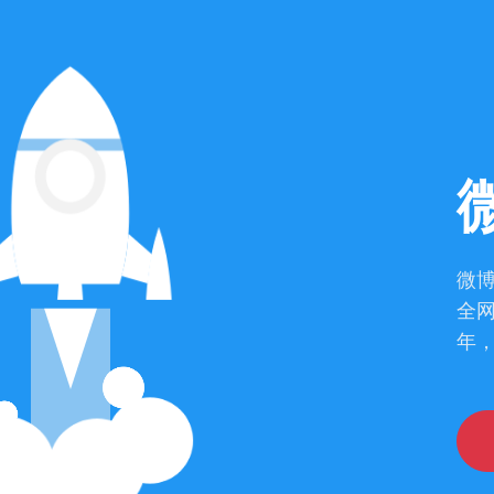
微博投
全
年