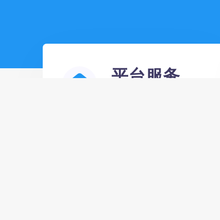
平台服务
稳定、安全、值得信赖
24小时全自动超低价ks业务自助下单
平台,全民k歌下载免费 - qq空间说说
赞在线平台，相信自己超越自己！