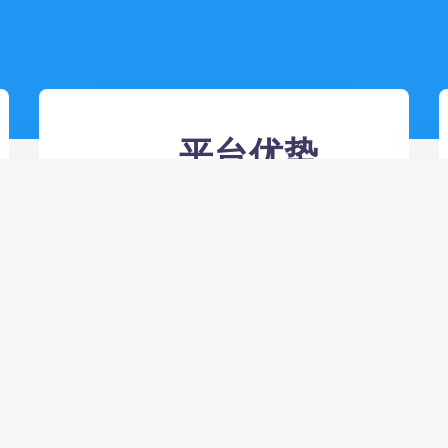
平台优势
以质量求生存，以信誉
促发展，已开单速度为
己任
24小时全自动全网24小时低价自助
业务下单平台,和平营地业务自助下
单 - 拼多多刀，相信自己超越自己！