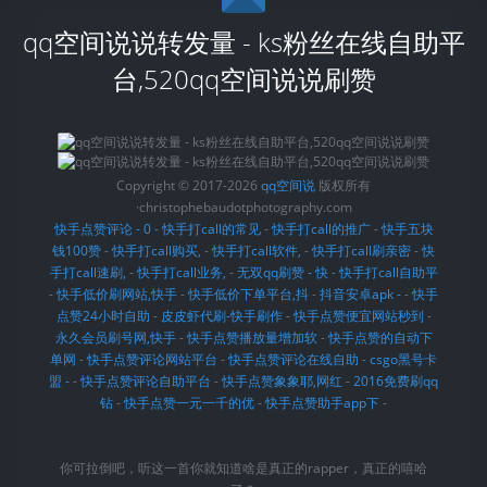
qq空间说说转发量 - ks粉丝在线自助平
台,520qq空间说说刷赞
Copyright © 2017-2026
qq空间说
版权所有
·christophebaudotphotography.com
快手点赞评论 - 0
-
快手打call的常见
-
快手打call的推广
-
快手五块
钱100赞
-
快手打call购买,
-
快手打call软件,
-
快手打call刷亲密
-
快
手打call速刷,
-
快手打call业务,
-
无双qq刷赞 - 快
-
快手打call自助平
-
快手低价刷网站,快手
-
快手低价下单平台,抖
-
抖音安卓apk -
-
快手
点赞24小时自助
-
皮皮虾代刷-快手刷作
-
快手点赞便宜网站秒到
-
永久会员刷号网,快手
-
快手点赞播放量增加软
-
快手点赞的自动下
单网
-
快手点赞评论网站平台
-
快手点赞评论在线自助
-
csgo黑号卡
盟 -
-
快手点赞评论自助平台
-
快手点赞象象耶,网红
-
2016免费刷qq
钻
-
快手点赞一元一千的优
-
快手点赞助手app下
-
你可拉倒吧，听这一首你就知道啥是真正的rapper，真正的嘻哈