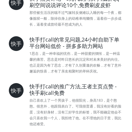
快手
刷空间说说评论10个,免费刷皮皮虾
那些被生活压的喘不过气辗转反侧难以入睡的每一个夜，都
像炼狱一般，除掉你身上的幼稚单纯懒惰，逼着你一步步成
长，逼着变成曾经最不想成为的人
快手打call的常见问题,24小时自助下单
快手
平台网站低价 - 拼多多助力网站
1思念，是一种幸福的忧伤，是一种甜蜜的惆怅，是一种温
馨的痛苦。思念是对昨日悠长的沉淀和对未来美好的向往。
也正是因为有了思念，才有了久别重逢的欢畅，才有了意外
邂逅的惊喜，才有了亲友相聚时的举杯庆祝。
快手打call的推广方法,王者主页点赞 -
快手
快手刷call免费
自己喜欢上了一个男孩子，他很阳光，身高183，是个憨
憨。很意外，他跟我表白了。可我很普通，我没有好看的脸
蛋，没有好身材，没有三好学生的标签，我不能确定他会不
会只喜欢我一个人，我拒绝了他。在不理他的日子里，我比
他还难受。