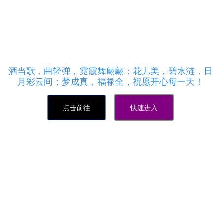
说说刷赞,QQ空间说说赞刷软件
qq空间说说转发量为大家提供最全面的各类业务代
刷,抖音买粉丝,粉丝代刷,空间刷访客,微视刷粉,微信视
频点赞,外卖,卡密,咸鱼业务,今日头条,最专业便宜的第
三方快手刷赞平台!
酒当歌，曲轻弹，霓霞舞翩翩；花儿美，碧水涟，日
月彩云间；梦成真，福禄全，祝愿开心每一天！
点击前往
快速进入