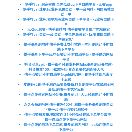
快手打call刷亲密度,全网低价qq下单自助平台 - 互赞app
快手打call速刷,ks业务免费自助下单平台网站 - 网红商城自
助下单
快手打call业务,和平精英业务自助下单平台 - ks业务自助下
单
无双qq刷赞 - 快手刷站网_快手刷赞平台推广网站便宜
快手打call自助平台,自助下单全网最便宜 - ks赞在线自助下
单便宜0.1
快手低价刷网站,快手免费上热门软件 - 空间评论24小时自
助下单平台
快手低价下单平台,抖音赞24小时自助平台 - 快手助力网站
平台
抖音安卓apk - 快手低价秒刷业务网站ks低价刷业务网站-
抖音投放100元涨20粉丝-看点直播代刷直播人气
快手点赞24小时自助平台,pdd刷刀网 - 刷快手情侣亲密度
十五级
皮皮虾代刷-快手刷作品赞免费领,抖音刷赞平台在线刷全网
最低,刷快手浏览的应用
快手点赞便宜网站秒到账,拼多多刀 - 天天秒刷网24小时自
助
永久会员刷号网,快手刷粉100个,刷快手业务低价刷赞自助
下单平台-快手点赞代刷软件
快手点赞播放量增加软件,24小时低价在线下单平台雷神 -
快手自助点赞下单平台网站
快手点赞的自动下单网站,拼多多刷刀网站 - qq动态赞自助
下单平台