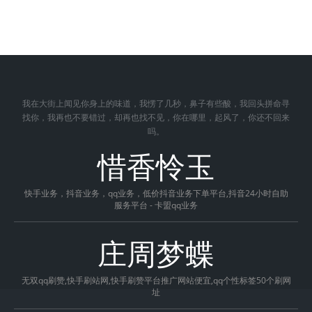
我在大街上闻见你身上的味道，我愣了几秒，鼻子有些酸，我回头拼命寻
找你，我再也不要错过，却再也找不见，你在哪里，起风了，你还不回来
吗。
惜香怜玉
快手业务，抖音业务，qq业务，低价抖音业务下单平台,抖音24小时自助
服务平台 - 卡盟qq业务
庄周梦蝶
无双qq刷赞,快手刷站网,快手刷赞平台推广网站便宜,qq个性标签50个刷网
址