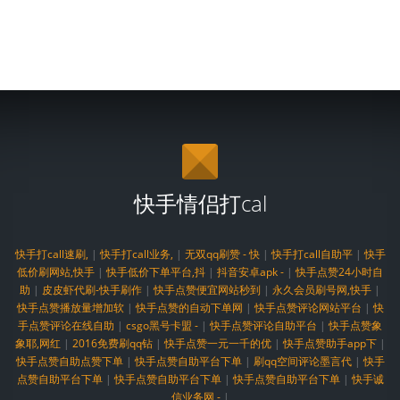
快手情侣打cal
快手打call速刷,
|
快手打call业务,
|
无双qq刷赞 - 快
|
快手打call自助平
|
快手
低价刷网站,快手
|
快手低价下单平台,抖
|
抖音安卓apk -
|
快手点赞24小时自
助
|
皮皮虾代刷-快手刷作
|
快手点赞便宜网站秒到
|
永久会员刷号网,快手
|
快手点赞播放量增加软
|
快手点赞的自动下单网
|
快手点赞评论网站平台
|
快
手点赞评论在线自助
|
csgo黑号卡盟 -
|
快手点赞评论自助平台
|
快手点赞象
象耶,网红
|
2016免费刷qq钻
|
快手点赞一元一千的优
|
快手点赞助手app下
|
快手点赞自助点赞下单
|
快手点赞自助平台下单
|
刷qq空间评论墨言代
|
快手
点赞自助平台下单
|
快手点赞自助平台下单
|
快手点赞自助平台下单
|
快手诚
信业务网 -
|