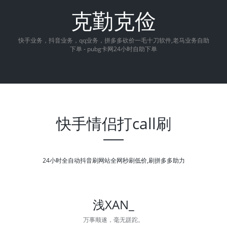
克勤克俭
快手业务，抖音业务，qq业务，拼多多砍价一毛十刀软件,老马业务自助
下单 - pubg卡网24小时自助下单
快手情侣打call刷
24小时全自动抖音刷网站全网秒刷低价,刷拼多多助力
浅XAN_
万事顺遂，毫无蹉跎。