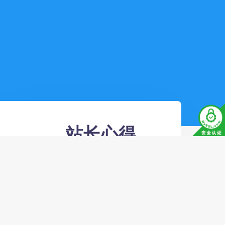
站长心得
时间证明一切，我们始
终相信有售后才有未
来！
九零代刷网 qq空间业务自助下单平
台采用国内最专业的自助代刷下单平