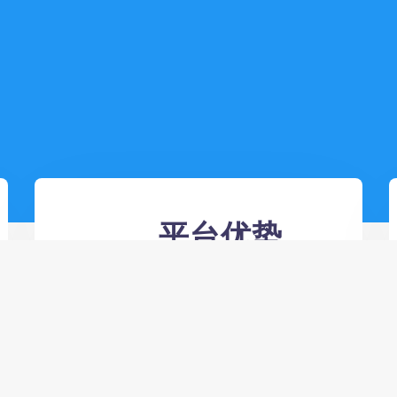
平台优势
以质量求生存，以信誉
促发展，已开单速度为
己任
24小时全自动卡盟在线下单平台,名
片赞24小时自助下单平台 - 24小时自