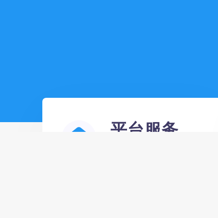
平台服务
稳定、安全、值得信赖
24小时全自动832km卡盟,快手点赞
播放量增加软件 - 浏览量下单平台，
相信自己超越自己！