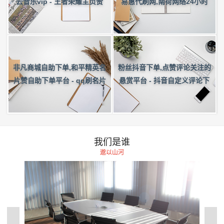
云音乐vip - 王者荣耀主页赞
易惠代刷网,南荷网络24小时
业务
秒单业务平台,qq说说刷20个
赞
非凡商城自助下单,和平精英名
粉丝抖音下单,点赞评论关注的
片赞自助下单平台 - qq刷名片
悬赏平台 - 抖音自定义评论下
说说免费
单业务
我们是谁
邈以山河