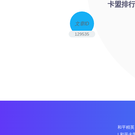
卡盟排行
文章ID
129535
和平精英
|
和平卡