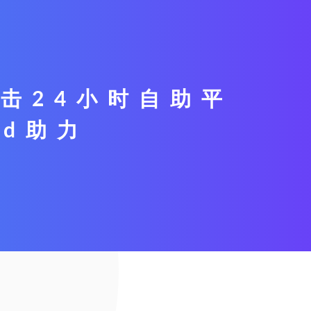
击24小时自助平
dd助力