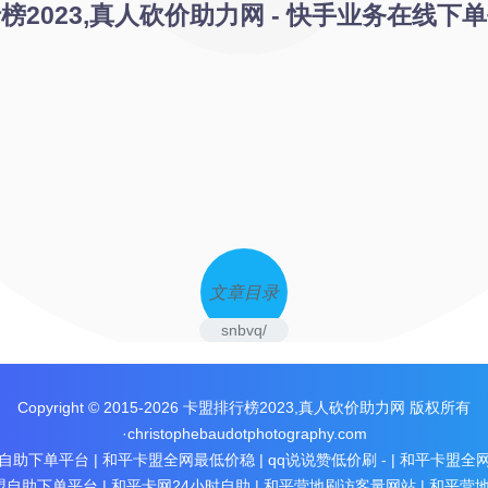
榜2023,真人砍价助力网 - 快手业务在线下
文章目录
snbvq/
Copyright © 2015-2026
卡盟排行榜2023,真人砍价助力网
版权所有
·christophebaudotphotography.com
自助下单平台
|
和平卡盟全网最低价稳
|
qq说说赞低价刷 -
|
和平卡盟全
盟自助下单平台
|
和平卡网24小时自助
|
和平营地刷访客量网站
|
和平营