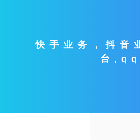
快手业务，抖音
台,q