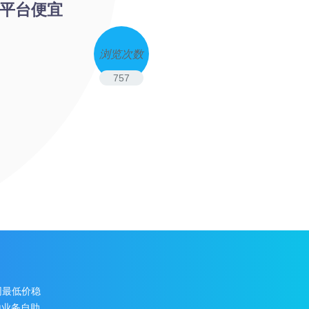
单平台便宜
浏览次数
757
网最低价稳
地业务自助