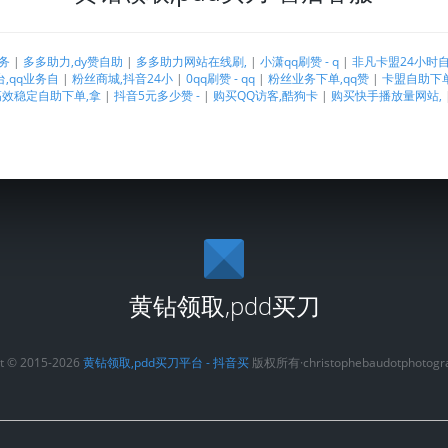
业务
|
多多助力,dy赞自助
|
多多助力网站在线刷,
|
小潇qq刷赞 - q
|
非凡卡盟24小时
,qq业务自
|
粉丝商城,抖音24小
|
0qq刷赞 - qq
|
粉丝业务下单,qq赞
|
卡盟自助下
高效稳定自助下单,拿
|
抖音5元多少赞 -
|
购买QQ访客,酷狗卡
|
购买快手播放量网站,
黄钻领取,pdd买刀
ht © 2015-2026
黄钻领取,pdd买刀平台 - 抖音买
版权所有·christophebaudotphotogr