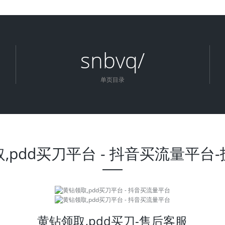
snbvq/
单页目录
,pdd买刀平台 - 抖音买流量平台
黄钻领取,pdd买刀-售后客服