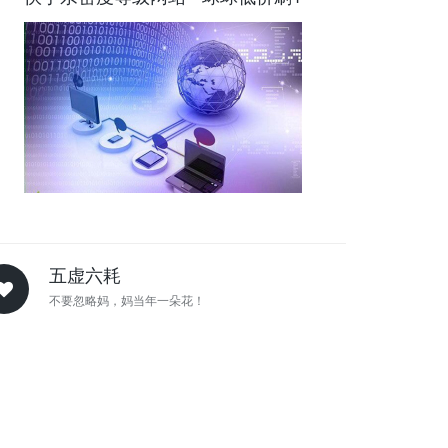
五虚六耗
不要忽略妈，妈当年一朵花！