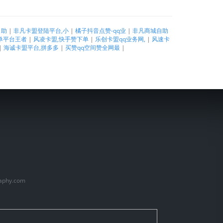
自助
|
非凡卡盟登陆平台,小
|
橘子抖音点赞-qq业
|
非凡商城自助
单平台王者
|
风凌卡盟,快手赞下单
|
乐创卡盟qq业务网,
|
风速卡
|
海诚卡盟平台,拼多多
|
买赞qq空间赞全网最
|
aphy.com