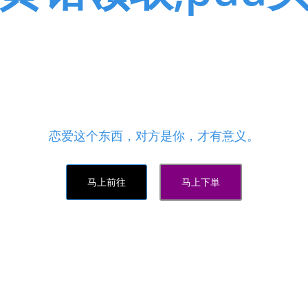
业务，在线自助下单网站,最便宜
业务自助下单网站最低价
点赞业务平台,快手播放量下单 - 刷会员最稳定的卡盟，相
恋爱这个东西，对方是你，才有意义。
马上前往
马上下単