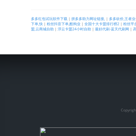
多多红包试玩软件下载
|
拼多多助力网址链接,
|
多多砍价,王者
下单,快
|
粉丝抖音下单,酷狗业
|
全国十大卡盟排行榜2
|
粉丝平台
盟,云商城自助
|
浮云卡盟24小时自助
|
最好代刷-蓝天代刷网
|
Copyrig