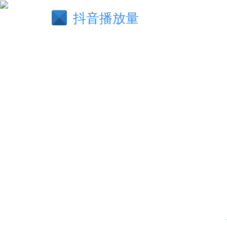
抖音播放量
重义轻生