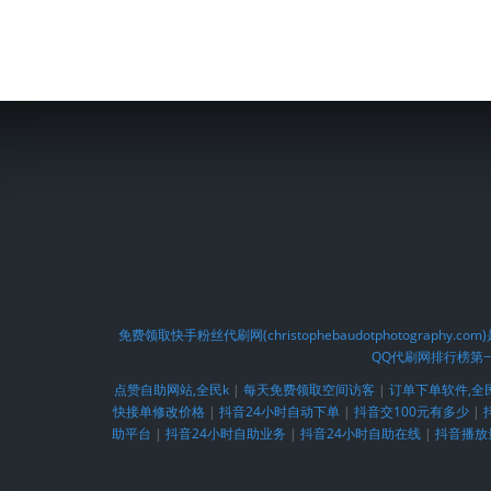
免费领取快手粉丝代刷网(christophebaudotphotog
QQ代刷网排行榜第
点赞自助网站,全民k
|
每天免费领取空间访客
|
订单下单软件,全
快接单修改价格
|
抖音24小时自动下单
|
抖音交100元有多少
|
助平台
|
抖音24小时自助业务
|
抖音24小时自助在线
|
抖音播放