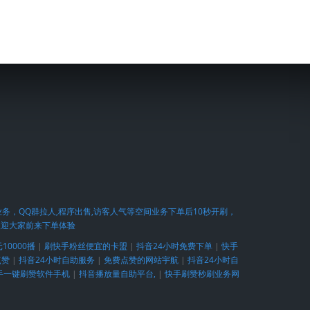
，美拍业务，QQ群拉人,程序出售,访客人气等空间业务下单后10秒开刷，
欢迎大家前来下单体验
10000播
|
刷快手粉丝便宜的卡盟
|
抖音24小时免费下单
|
快手
点赞
|
抖音24小时自助服务
|
免费点赞的网站宇航
|
抖音24小时自
手一键刷赞软件手机
|
抖音播放量自助平台,
|
快手刷赞秒刷业务网