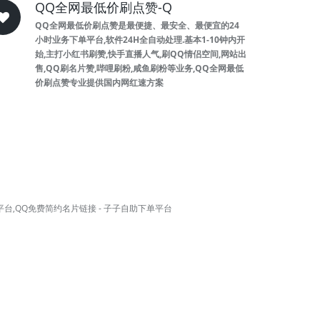
QQ全网最低价刷点赞-Q
QQ全网最低价刷点赞是最便捷、最安全、最便宜的24
小时业务下单平台,软件24H全自动处理.基本1-10钟内开
始,主打小红书刷赞,快手直播人气,刷QQ情侣空间,网站出
售,QQ刷名片赞,哔哩刷粉,咸鱼刷粉等业务,QQ全网最低
价刷点赞专业提供国内网红速方案
平台,QQ免费简约名片链接 - 子子自助下单平台