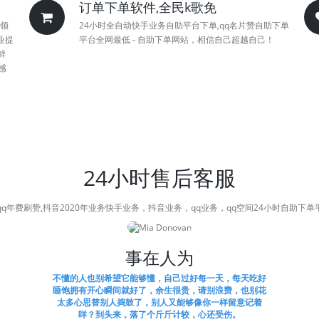
订单下单软件,全民k歌免
领
24小时全自动快手业务自助平台下单,qq名片赞自助下单
业提
平台全网最低 - 自助下单网站，相信自己超越自己！
鲜
感
24小时售后客服
q年费刷赞,抖音2020年业务快手业务，抖音业务，qq业务，qq空间24小时自助下单
事在人为
不懂的人也别希望它能够懂，自己过好每一天，每天吃好
睡饱拥有开心瞬间就好了，余生很贵，请别浪费，也别花
太多心思替别人捣鼓了，别人又能够像你一样留意记着
咩？到头来，落了个斤斤计较，心还受伤。