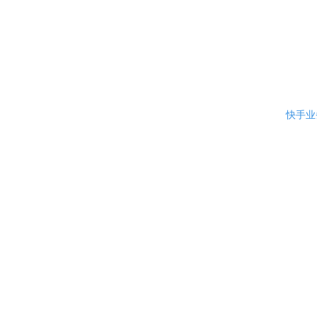
快手
24小时全自动免费名
快手业