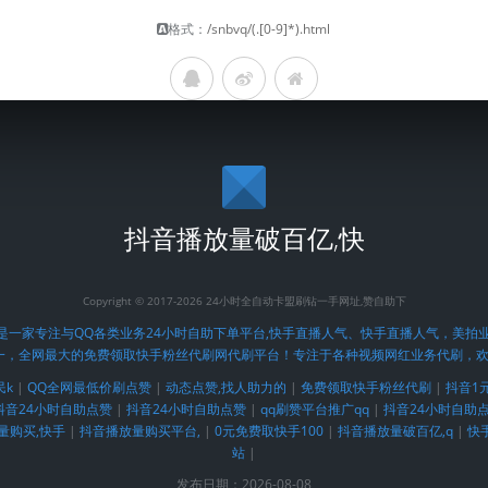
格式：
/snbvq/(.[0-9]*).html
抖音播放量破百亿,快
Copyright © 2017-2026 24小时全自动卡盟刷钻一手网址,赞自助下
raphy.com)是一家专注与QQ各类业务24小时自助下单平台,快手直播人气、快手直播人气
一，全网最大的免费领取快手粉丝代刷网代刷平台！专注于各种视频网红业务代刷，
民k
|
QQ全网最低价刷点赞
|
动态点赞,找人助力的
|
免费领取快手粉丝代刷
|
抖音1元
抖音24小时自助点赞
|
抖音24小时自助点赞
|
qq刷赞平台推广qq
|
抖音24小时自助
量购买,快手
|
抖音播放量购买平台,
|
0元免费取快手100
|
抖音播放量破百亿,q
|
快
站
|
发布日期：2026-08-08