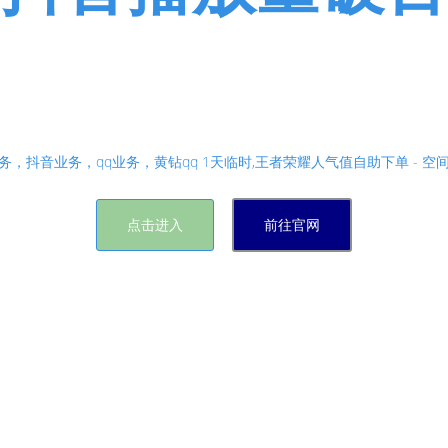
业务，抖音业务，qq业务，免费
片赞500领取网站,qq主页赞在线自助下单 - 网络推广平
务，抖音业务，qq业务，黄钻qq 1天临时,王者荣耀人气值自助下单 - 空
点击进入
前往官网