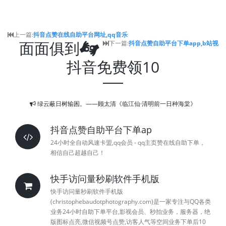
上一篇:
抖音点赞在线自助平台网址,qq音乐
面面俱到
下一篇:
抖音点赞自助平台下单app,b站视
抖音免费领10
绿云蔽日树输囷。——顾太清《临江仙·清明前一日种海棠》
抖音点赞自助平台下单ap
24小时全自动风速卡盟,qq会员 - qq主页赞在线自助下单，
相信自己超越自己！
快手访问量秒刷软件手机版
快手访问量秒刷软件手机版
(christophebaudotphotography.com)是一家专注与QQ各类
业务24小时自助下单平台,影视会员、秒拍业务，服务器，绝
版图标点亮,微信视频号点赞,访客人气等空间业务下单后10