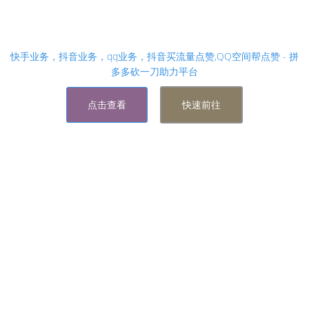
24小时全自动qq说说赞在线自助下单网站便宜,qq空
间赞自助下单网站 - 拼多多砍价，相信自己超越自
己！
快手业务，抖音业务，qq业务，抖音买流量点赞,QQ空间帮点赞 - 拼
多多砍一刀助力平台
点击查看
快速前往