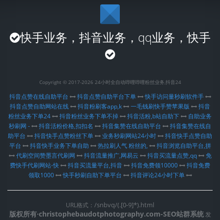
快手业务，抖音业务，qq业务，快手
Copyright © 2017-2026 24小时全自动哔哩哔哩粉丝业务,抖音24
抖音点赞在线自助平台
抖音点赞自助平台下单
快手访问量秒刷软件手
抖音点赞自助网站在线
抖音粉刷客app,k
一毛钱刷快手赞苹果版
抖音
粉丝业务下单24
抖音粉丝业务下单不掉
抖音活粉,b站自助下
自助业务
秒刷网 -
抖音活粉价格,扣扣名
抖音集赞在线自助平台
抖音集赞在线自
助平台
抖音快手点赞粉丝下单
业务秒刷网站24小时
抖音快手点赞自助
平台
抖音快手业务下单自助
热拉刷人气 粉丝的,
抖音浏览自助平台,拼
代刷空间赞墨言代刷网
抖音流量推广,网易云
抖音买流量点赞,qq
免
费快手代刷网站-快
抖音买流量平台,抖音
抖音免费领10000
抖音免费
领取1000
快手秒刷自助下单平台
抖音评论24小时下单
/snbvq/(.[0-9]*).html
URL格式：
版权所有·christophebaudotphotography.com-SEO站群系统
发