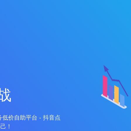
战
务低价自助平台 - 抖音点
自己！