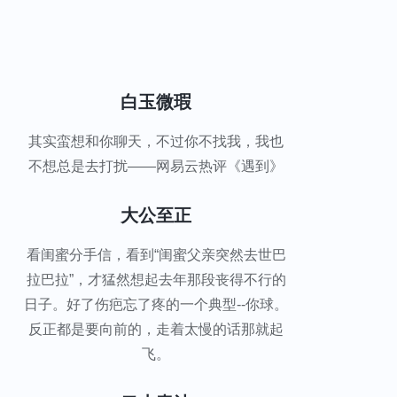
白玉微瑕
其实蛮想和你聊天，不过你不找我，我也
不想总是去打扰——网易云热评《遇到》
大公至正
看闺蜜分手信，看到“闺蜜父亲突然去世巴
拉巴拉”，才猛然想起去年那段丧得不行的
日子。好了伤疤忘了疼的一个典型--你球。
反正都是要向前的，走着太慢的话那就起
飞。