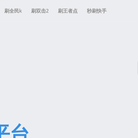
刷全民k
刷双击2
刷王者点
秒刷快手
平台