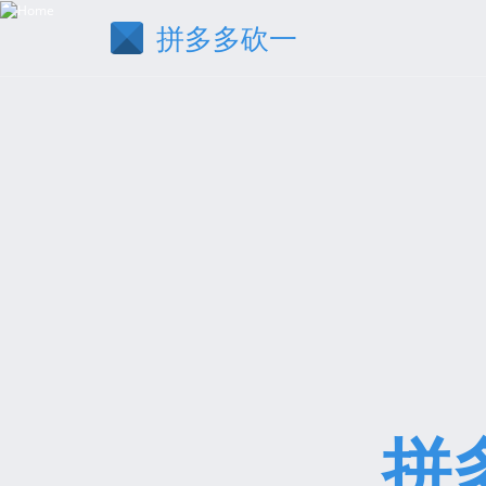
拼多多砍一
拼