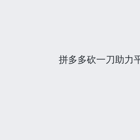
拼多多砍一刀助力平