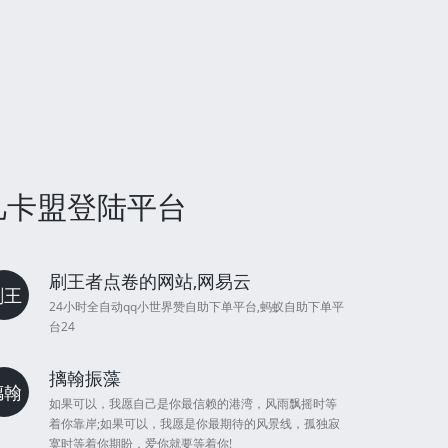
非凡卡盟登陆平台
刷王者点卷的网站,网易云
刷王
24小时全自动qq小世界赞自助下单平台,蚂蚁自助下单平
台24
摛翰振藻
摛翰
如果可以，我愿自己是你最信赖的港湾，风雨飘摇时等
着你靠岸;如果可以，我愿是你最期待的风景线，孤独寂
寞时等着你期盼，爱你就要等着你!