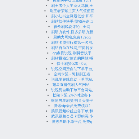
秒刷快手双击免费,1元1
刷王者个人主页火花值,王
刷王者荣耀主页人气值便宜
刷小红书全网最低价,和平
刷站软件快手,得物评论点
低价刷说说评论 - 全网
刷助力软件,拼多多助力新
刷助力网站,免费1万qq
刷钻卡盟排行榜第一名网,
刷钻自助在线网,空间转发
qq点赞说说-刷抖音快手
刷钻最稳定便宜的网站,播
快手刷赞520 - 0元
说说空间赞自助下单平台,
空间卡盟 - 阿赵刷王者
说说赞在线自助下单网站,
繁星直播代刷人气网站 -
说说赞自助下单平台网站,
松陵卡盟,24小时业务下
微博男星刷赞,抖音买赞平
腾讯vip会员免费领取2
腾讯视频粉丝业务下单,和
腾讯视频会员卡盟购买,小
腾族自助下单平台,免费q