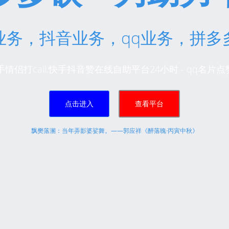
业务，抖音业务，qq业务，拼多
情侣打call,快手抖音赞在线自助平台24小时 - qq名
点击进入
查看平台
飘樊落溷：当年弄影婆娑舞。——郭应祥《醉落魄·丙寅中秋》