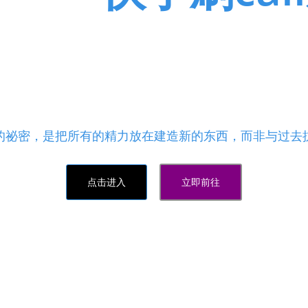
业务，空间访客自助下单,低价刷
费24小时自助下单平台
价自助下单平台,qq卡盟网站 - 拼多多自助平台下单网
的祕密，是把所有的精力放在建造新的东西，而非与过去
点击进入
立即前往