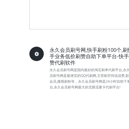
永久会员刷号网,快手刷粉100个,刷
手业务低价刷赞自助下单平台-快
赞代刷软件
永久会员刷号网是国内最好的淘宝刷单代刷平台,永
员刷号网是最便宜的QQ代刷网,主营刷空间说说赞,
会员,微视刷粉等，永久会员刷号网是24小时自助下
台,永久会员刷号网最大的无限流量卡代刷平台!