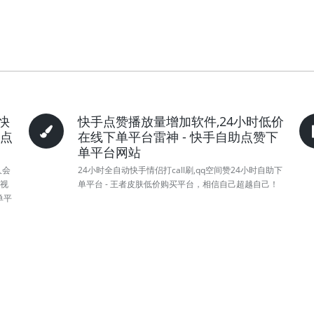
快
快手点赞播放量增加软件,24小时低价
手点
在线下单平台雷神 - 快手自助点赞下
单平台网站
久会
24小时全自动快手情侣打call刷,qq空间赞24小时自助下
影视
单平台 - 王者皮肤低价购买平台，相信自己超越自己！
单平