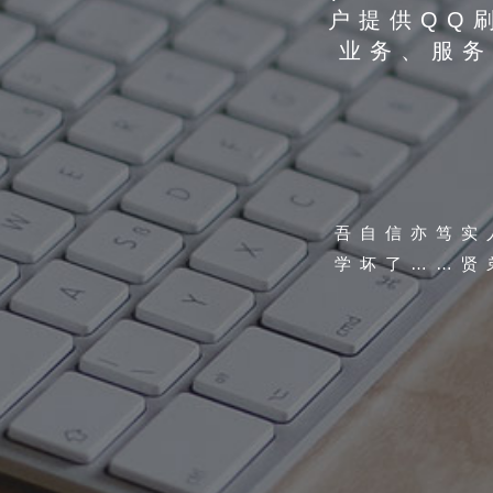
户提供QQ
业务、服务
吾自信亦笃实
学坏了……贤