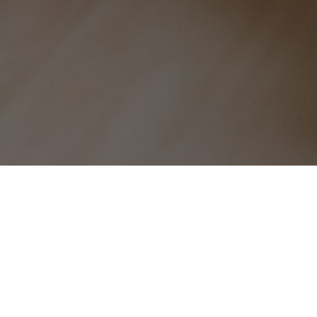
黄粱美梦-快手快刷代刷平台