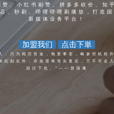
刷赞、小红书刷赞、拼多多砍价、知
器、秒刷、哔哩哔哩刷播放，打造国
新媒体业务平台！
加盟我们
点击下単
人，只为阅历世途，饱更事变，略参些机权
弟此刻在外，亦急需将笃实复还，万不可走
趋日下也。”——曾国藩