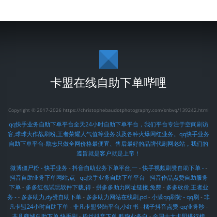
卡盟在线自助下单哔哩
Copyright © 2017-2026 https://christophebaudotphotography.com/snbvq/139242.html
qq快手业务自助下单平台全天24小时自助下单平台，我们平台专注于空间刷访
客,球球大作战刷粉,王者荣耀人气值等业务以及各种火爆网红业务。qq快手业务
自助下单平台-励志只做全网价格最便宜、售后最好的品牌代刷网老站，我们的
遵旨就是客户就是上帝！
微博僵尸粉 - 快手业务
-
抖音自助业务下单平台,一
-
快手视频刷赞自助下单 -
-
抖音自助业务下单网站,点
-
qq快手业务自助下单平台
-
抖音作品点赞自助服务
下单
-
多多红包试玩软件下载,得
-
拼多多助力网址链接,免费
-
多多砍价,王者业
务 -
-
多多助力,dy赞自助下单
-
多多助力网站在线刷,pd
-
小潇qq刷赞 - qq刷
-
非
凡卡盟24小时自助下单
-
非凡卡盟登陆平台,小红书
-
橘子抖音点赞-qq业务秒
-
非凡商城自助下单,快手刷
-
粉丝抖音下单,酷狗业务自
-
全国十大卡盟排行榜