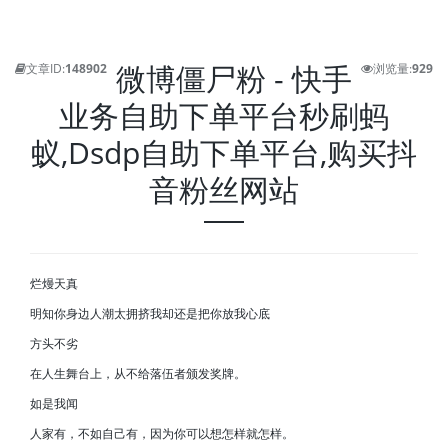
微博僵尸粉 - 快手
文章ID:
148902
浏览量:
929
业务自助下单平台秒刷蚂
蚁,Dsdp自助下单平台,购买抖
音粉丝网站
烂熳天真
明知你身边人潮太拥挤我却还是把你放我心底
方头不劣
在人生舞台上，从不给落伍者颁发奖牌。
如是我闻
人家有，不如自己有，因为你可以想怎样就怎样。