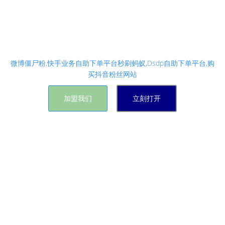
卡盟在线自助下单哔哩哔哩-24小时自助下单平台,微
博买点赞、快手刷粉丝、年费Q钻、王者荣耀人气
值、优惠券、绝版图标点亮,卡盟在线自助下单哔哩哔
哩稳定接单中,本平台网站欢迎客户代理下单购买。
微博僵尸粉,快手业务自助下单平台秒刷蚂蚁,Dsdp自助下单平台,购
买抖音粉丝网站
加盟我们
立刻打开