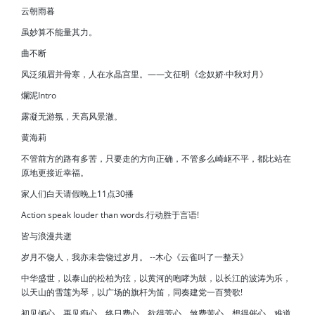
云朝雨暮
虽妙算不能量其力。
曲不断
风泛须眉并骨寒，人在水晶宫里。——文征明《念奴娇·中秋对月》
爛泥Intro
露凝无游氛，天高风景澈。
黄海莉
不管前方的路有多苦，只要走的方向正确，不管多么崎岖不平，都比站在
原地更接近幸福。
家人们白天请假晚上11点30播
Action speak louder than words.行动胜于言语!
皆与浪漫共逝
岁月不饶人，我亦未尝饶过岁月。 --木心《云雀叫了一整天》
中华盛世，以泰山的松柏为弦，以黄河的咆哮为鼓，以长江的波涛为乐，
以天山的雪莲为琴，以广场的旗杆为笛，同奏建党一百赞歌!
初见倾心，再见痴心。终日费心，欲得芳心。煞费苦心，想得催心。难道