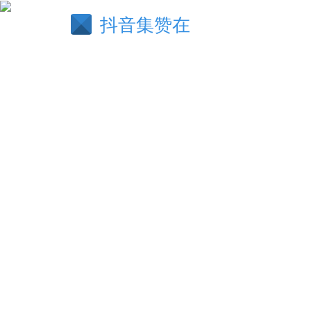
抖音集赞在