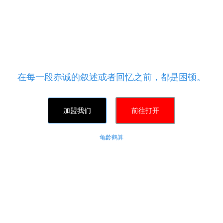
q业务，自助下单平台业务网,快
小时 - 快手24小时自助刷网
百货云商城自助下单,海诚卡盟平台 - qq自助平台，相
在每一段赤诚的叙述或者回忆之前，都是困顿。
加盟我们
前往打开
龟龄鹤算