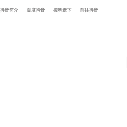
抖音简介
百度抖音
搜狗逛下
前往抖音