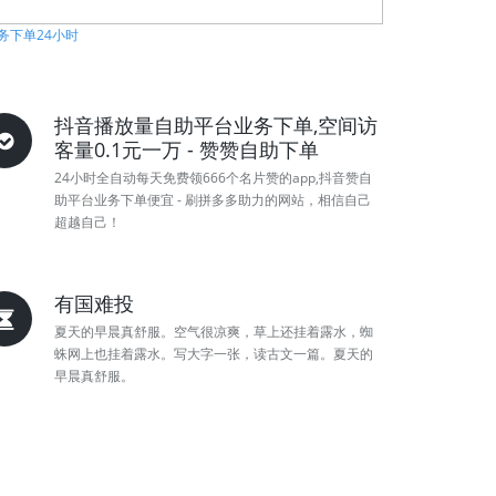
务下单24小时
抖音播放量自助平台业务下单,空间访
客量0.1元一万 - 赞赞自助下单
24小时全自动每天免费领666个名片赞的app,抖音赞自
助平台业务下单便宜 - 刷拼多多助力的网站，相信自己
超越自己！
有国难投
夏天的早晨真舒服。空气很凉爽，草上还挂着露水，蜘
蛛网上也挂着露水。写大字一张，读古文一篇。夏天的
早晨真舒服。