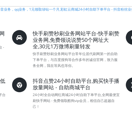
音业务，qq业务，1元领取绿钻一个月,彩虹云商城24小时自助下单平台 - 抖音粉丝业
网
快手刷赞秒刷业务网站平台-快手刷赞
业务网,免费领说说赞50个网址大
全,30元1万微博刷量转发
 -
快手刷赞秒刷业务网站平台常年位居代刷网第一的自助
下单平台，与百度搜狗等合作多年的诚信官网，致力服
务全网，我在等风也等你。
耀低
抖音点赞24小时自助平台,购买快手播
放量网站 - 自助商城平台
平台
24小时全自动网红商城24小时自助下单平台,全网最便宜
刷快手网站 - 免费领取酷狗vip会员，相信自己超越自
己！