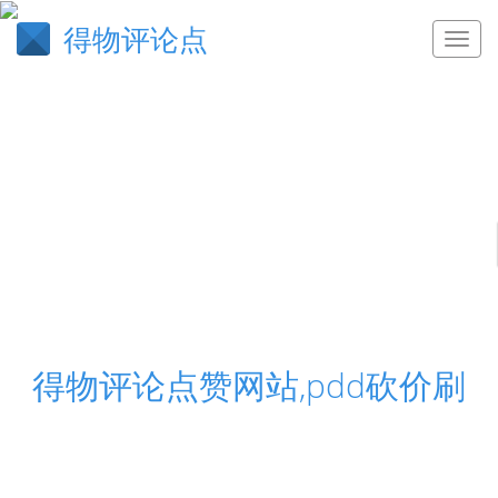
得物评论点
得物评论点赞网站,pdd砍价刷
快手业务，抖音业务，qq业务，王者荣耀自助下单平
台24小时,24小时qq业务自助下单平台 - 哔哩哔哩刷
播放工具