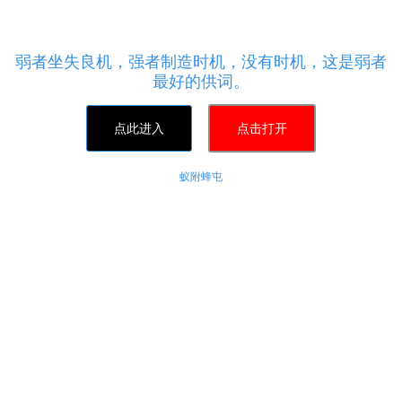
24小时全自动球球低价刷100万爱心,风凌卡盟 - 点赞
24小时业务平台，相信自己超越自己！
弱者坐失良机，强者制造时机，没有时机，这是弱者
最好的供词。
点此进入
点击打开
蚁附蜂屯