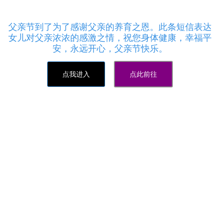
24小时全自动网红助手商城,刷钻卡盟排行榜第一名
网 - qq赞在线自助下单便宜，相信自己超越自己！
父亲节到了为了感谢父亲的养育之恩。此条短信表达
女儿对父亲浓浓的感激之情，祝您身体健康，幸福平
安，永远开心，父亲节快乐。
点我进入
点此前往