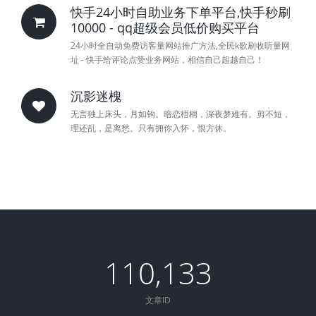
快手24小时自助业务下单平台,快手秒刷
10000 - qq超级会员低价购买平台
24小时全自动免费访客量网站推广方法,全民k歌刷收听量网
址 - 快手给评论点赞业务网站，相信自己超越自己！
沉影迷槐
无言独上床头，月如钩。暗恋梧桐，深夜梦难有。剪不短，
理还乱，是离愁。只有拥你入怀，恨方休。
110,133
文章ID