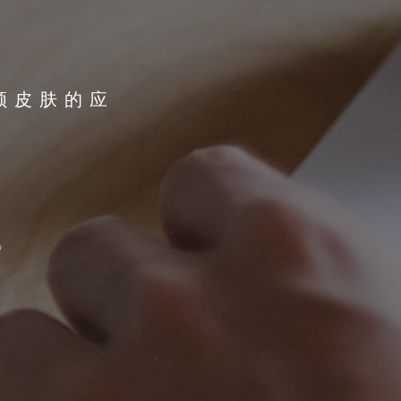
费领皮肤的应
》