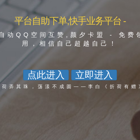
平台自助下单,快手业务平台 -
自动QQ空间互赞,颜夕卡盟 - 免
用，相信自己超越自己！
点此进入
立即进入
攀荷弄其珠，荡漾不成圆——李白《折荷有赠