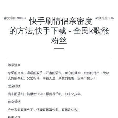
快手刷情侣亲密度
文章ID:
90832
浏览量:
936
的方法,快手下载 - 全民k歌涨
粉丝
雏凤清声
慈爱的目光，温暖的双手，严肃的语气，耐心的鼓励，默默的付出，无怨
无悔的奉献。父爱相伴，幸福无边。亲爱的爸爸，父亲节快乐！
蹙金结绣
尚未配妥剑，转眼便江湖；愿历尽千帆，归来仍少年。
称奇道绝
今年寒假直播火了，还能直播写作业，直播发红包！
桃李成蹊