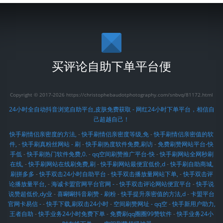
买评论自助下单平台便
Copyright © 2017-2026 https://christophebaudotphotography.com/snbvq/81172.html
24小时全自动抖音浏览自助平台,皮肤免费获取 - 网红24小时下单平台，相信自
己超越自己！
快手刷情侣亲密度的方法,
-
快手刷情侣亲密度等级,免
-
快手刷情侣亲密值的软
件,
-
快手刷真粉丝网站 - 刷
-
快手刷热度软件免费,刷访
-
免费刷赞网站平台-快
手低
-
快手刷热门软件免费,0.
-
qq空间刷赞推广平台-快
-
快手刷网站全网秒刷
在线,
-
快手刷网站在线刷免费,刷
-
快手刷网站最便宜低价,d
-
快手刷自助商城,
刷拼多多
-
快手双击24小时自助平台
-
快手双击播放量网站下单,
-
快手双击评
论播放量平台,
-
海诚卡盟官网平台官网 -
-
快手双击评论网站便宜平台
-
快手说
说赞超低价,dy业
-
喜唰唰抖音刷赞 - 刷粉
-
快手提升亲密值的方法,d
-
卡盟平台
官网卡易信 -
-
快手下载,刷双击24小时
-
空间刷赞网址 - qq空
-
快手新用户助力,
王者自助
-
快手业务24小时免费下单
-
免费刷qq圈圈99赞软件
-
快手业务24小