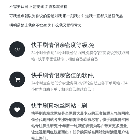
不需要认同 不需要建议 喜欢就值得
可我差点就以为你说的爱是对我 那一刻我才知道我一直都只是替代品
明明是她让我痛不欲生 为什么我又觉得亏欠
快手刷情侣亲密度等级,免
24小时全自动24小时砍价助力网,免费QQ空间说说赞领取网
站 - 快手亲密值秒涨，相信自己超越自己！
快手刷情侣亲密值的软件,
24小时全自动低价qq业务网,dy评论自助业务下单网站 - 24
小时内自助下单，相信自己超越自己！
快手刷真粉丝网站 - 刷
快手刷真粉丝网站是全网最大最专业的王者荣耀人气值网站,
低价代刷网站各类涨粉刷赞业务应有尽有，快手刷真粉丝网
站专注算法研究,十年磨一剑,我们负责为客户带来更多流量,
让短视频网红脱颖而出！低价购买域名网站随时满足用户轻
松上热门。