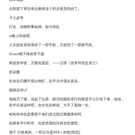
太阳底下再没有比教师这个职业更高尚的了。
寸土必争
行走，动辄料事如神。如今惶乱
w晚上吃啥呢
人生处处是惊喜碎了一部手机，又收到了一部新手机。
Vivien桃子味的李子园
闻道皇华使，方随皂盖臣。——王维《送李判官赴东江》
拾柒菌
生命在闪耀中现出绚烂，在平凡中现出真实。
猫猫吉祥LY
他熄灭了烟，说起了以前，眼泪在眼眶里打转硬是不让它掉下来，他说，
前半生就这样吧，余生也别将就，大不了孤独一生。
哈哈哈你也是看那个他们差点错过视频来的吗
如果有平行时空，在那里我也许得尝所愿吧。
我干 日推来的，一听以为是999＋的歌[惶恐]