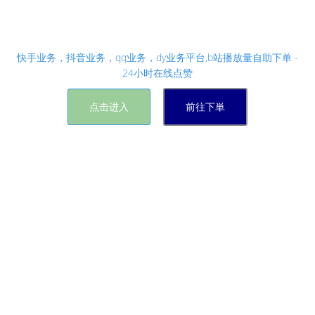
24小时全自动抖音千粉速成,抖音评论区点赞自助平
台 - 酷狗会员卡盟，相信自己超越自己！
快手业务，抖音业务，qq业务，dy业务平台,b站播放量自助下单 -
24小时在线点赞
点击进入
前往下単