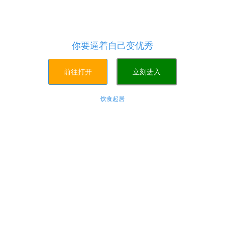
代刷网超快-24小时自助下单平台-全网最大最低价最
快的平台,主打业务：美团红包,影视会员,知乎业务,程
序出售,秒赞,秒刷,全民K歌刷粉丝等业务,下单后10秒
开刷,最大的微博买点赞业务代刷平台-代刷网超快!
你要逼着自己变优秀
前往打开
立刻进入
饮食起居