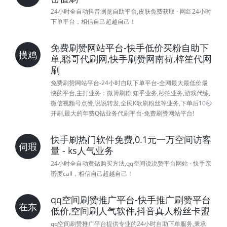
24小时全自动抖音浏览自助平台,皮肤免费获取 - 网红24小时
下单平台，相信自己超越自己！
免费刷赞网站平台-快手低价买粉自助下
摸鸡
单,聪哥代刷网,快手刷赞网南荷,梓笙代网
刷
免费刷赞网站平台-24小时自助下单平台-全网最大最低价最
快的平台,主打业务：微博刷粉,知乎业务,秒拍业务,游戏代练,
微信视频号点赞,说说转发,全民K歌刷粉丝等业务,下单后10秒
开刷,最大的年费Q钻业务代刷平台-免费刷赞网站平台!
快手刷热门软件免费,0.1元一万空间访客
伺瑕
量 - ks人气业务
24小时全自动黄钻购买方法,qq空间说说赞平台网站 - 快手亲
密度call，相信自己超越自己！
qq空间刷赞推广平台-快手推广刷赞平台
在东
低价,空间刷人气软件,抖音真人粉丝卡盟
qq空间刷赞推广平台提供专业的24小时自助下单服务,秉承