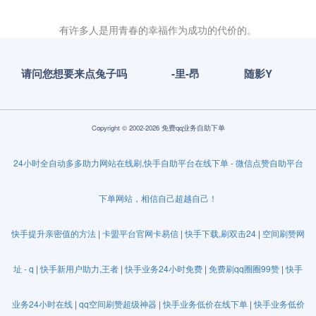
有许多人是用青春的幸福作为成功的代价的。
请问您想要来点兔子吗
-里-昂
随影Y
Copyright © 2002-2026 免费qq业务自助下单
24小时全自动多多助力网站在线刷,快手自助平台在线下单 - 微信点赞自助平台
下单网站，相信自己超越自己！
快手提升亲密值的方法
|
卡盟平台官网卡易信
|
快手下载,刷双击24
|
空间刷赞网
址 - q
|
快手新用户助力,王者
|
快手业务24小时免费
|
免费刷qq圈圈99赞
|
快手
业务24小时在线
|
qq空间刷赞超级神器
|
快手业务低价在线下单
|
快手业务低价