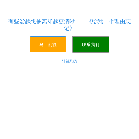
24小时全自动免费自助下单网站,ks业务自助下单 - 粉
丝业务下单，相信自己超越自己！
有些爱越想抽离却越更清晰——《给我一个理由忘
记》
马上前往
联系我们
铺锦列绣