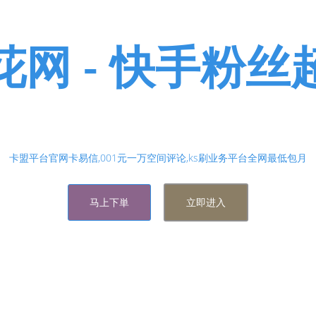
花网 - 快手粉丝
各类抖音买粉丝,抖音直播人气,微博刷赞,微博刷粉,抖音上
价格便宜,货源稳定,全网业务第一名的夏花网！
卡盟平台官网卡易信,001元一万空间评论,ks刷业务平台全网最低包月
马上下単
立即进入