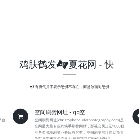
鸡肤鹤发
夏花网 - 快
有勇气并不表示恐惧不存在，而是敢面对恐惧
空间刷赞网址 - qq空
平台
空间刷赞网址(christophebaudotphotography.com)是
全网最大最专业的快手刷赞网站，影视会员,3元1000粉
丝各类涨粉刷赞业务应有尽有，空间刷赞网址自助负责
为客户带来更多流量,让短视频网红轻松上热门。