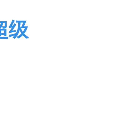
超级
热门,微信视频号粉丝,CDK等特色业务,进货